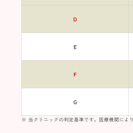
D
E
F
G
当クリニックの判定基準です。医療機関によ