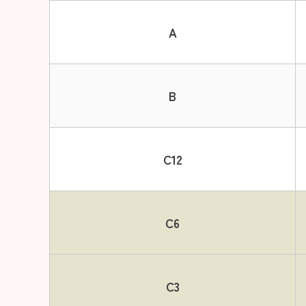
A
B
C12
C6
C3